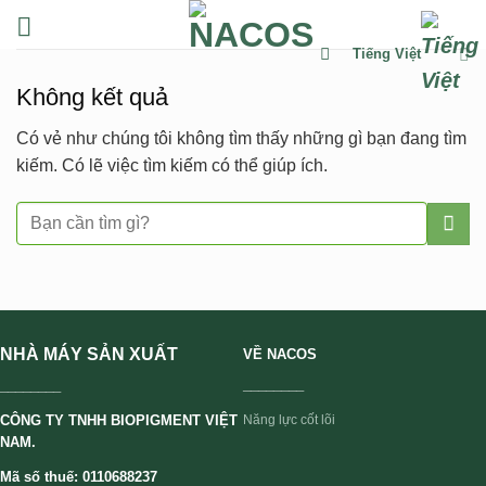
Chuyển
đến
Tiếng Việt
nội
Không kết quả
dung
Có vẻ như chúng tôi không tìm thấy những gì bạn đang tìm
kiếm. Có lẽ việc tìm kiếm có thể giúp ích.
NHÀ MÁY SẢN XUẤT
VỀ NACOS
________
________
CÔNG TY TNHH BIOPIGMENT VIỆT
Năng lực cốt lõi
NAM.
Mã số thuế: 0110688237