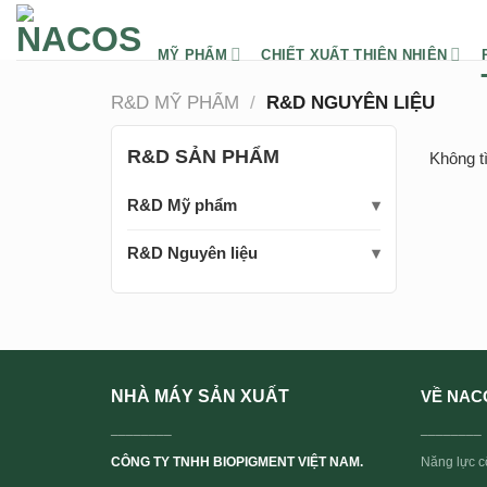
Chuyển
đến
MỸ PHẨM
CHIẾT XUẤT THIÊN NHIÊN
nội
dung
R&D MỸ PHẨM
/
R&D NGUYÊN LIỆU
R&D SẢN PHẨM
Không t
R&D Mỹ phẩm
R&D Nguyên liệu
NHÀ MÁY SẢN XUẤT
VỀ NAC
________
________
CÔNG TY TNHH BIOPIGMENT VIỆT NAM.
Năng lực cố