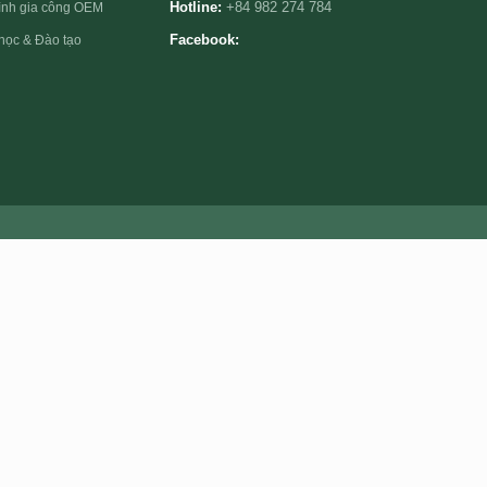
rình gia công OEM
Hotline:
+84 982 274 784
học & Đào tạo
Facebook: