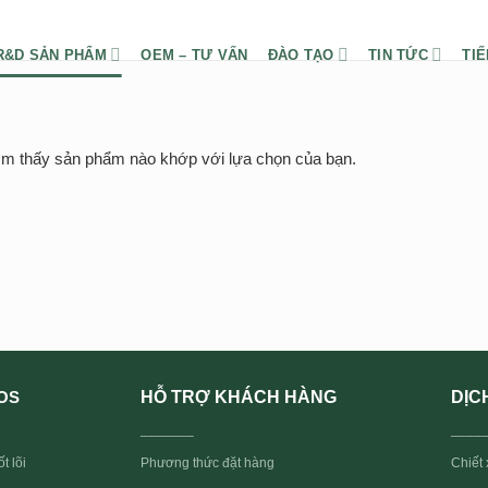
R&D SẢN PHẨM
OEM – TƯ VẤN
ĐÀO TẠO
TIN TỨC
TIẾ
ìm thấy sản phẩm nào khớp với lựa chọn của bạn.
HỖ TRỢ KHÁCH HÀNG
DỊC
OS
_______
____
t lõi
Phương thức đặt hàng
Chiết 