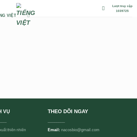
Lượt truy cập
1039725
NG VIỆT
THEO DÕI NGAY
H VỤ
____
________
Email:
nacosbio@gmail.com
xuất thiên nhiên