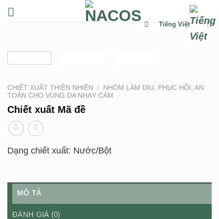
Chuyển
đến
Tiếng Việt
nội
dung
CHIẾT XUẤT THIÊN NHIÊN
/
NHÓM LÀM DỊU, PHỤC HỒI, AN
TOÀN CHO VÙNG DA NHẠY CẢM
Chiết xuất Mã đề
Dạng chiết xuất: Nước/Bột
MÔ TẢ
ĐÁNH GIÁ (0)