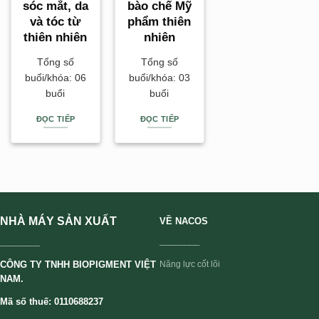
sóc mắt, da
bào chế Mỹ
và tóc từ
phẩm thiên
thiên nhiên
nhiên
Tổng số
Tổng số
buổi/khóa: 06
buổi/khóa: 03
buổi
buổi
ĐỌC TIẾP
ĐỌC TIẾP
NHÀ MÁY SẢN XUẤT
VỀ NACOS
________
________
CÔNG TY TNHH BIOPIGMENT VIỆT
Năng lực cốt lõi
NAM.
Mã số thuế: 0110688237