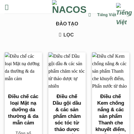
Chuyển
đến
Tiếng Việt
nội
ĐÀO TẠO
dung
LỌC
Điều chế các
Điều chế
Điều chế
loại Mặt nạ
Dầu gội dầu
Kem chống
dưỡng da
& các sản
nắng & các
thường & da
phẩm chăm
sản phẩm
mẫn cảm
sóc tóc từ
Thanh che
thảo dược
khuyết điểm,
Tổng số