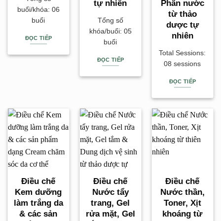
tự nhiên
Phấn nước
buổi/khóa: 06
từ thảo
buổi
Tổng số
dược tự
khóa/buổi: 05
nhiên
ĐỌC TIẾP
buổi
Total Sessions:
ĐỌC TIẾP
08 sessions
ĐỌC TIẾP
Điều chế
Điều chế
Điều chế
Kem dưỡng
Nước tẩy
Nước thần,
làm trắng da
trang, Gel
Toner, Xịt
& các sản
rửa mặt, Gel
khoáng từ