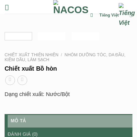
Chuyển
đến
Tiếng Việt
nội
dung
CHIẾT XUẤT THIÊN NHIÊN
/
NHÓM DƯỠNG TÓC, DA ĐẦU,
KIỀM DẦU, LÀM SẠCH
Chiết xuất Bồ hòn
Dạng chiết xuất: Nước/Bột
MÔ TẢ
ĐÁNH GIÁ (0)