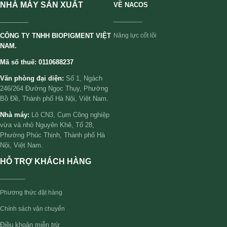
NHÀ MÁY SẢN XUẤT
VỀ NACOS
________
________
CÔNG TY TNHH BIOPIGMENT VIỆT
Năng lực cốt lõi
NAM.
Mã số thuế: 0110688237
Văn phòng đại diện:
Số 1, Ngách
246/264 Đường Ngọc Thụy, Phường
Bồ Đề, Thành phố Hà Nội, Việt Nam.
Nhà máy:
Lô CN3, Cụm Công nghiệp
vừa và nhỏ Nguyên Khê, Tổ 28,
Phường Phúc Thịnh, Thành phố Hà
Nội, Việt Nam.
HỖ TRỢ KHÁCH HÀNG
_______
Phương thức đặt hàng
Chính sách vận chuyển
Điều khoản miễn trừ