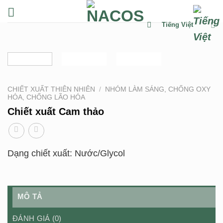
Chuyển
đến
Tiếng Việt
nội
dung
CHIẾT XUẤT THIÊN NHIÊN
/
NHÓM LÀM SÁNG, CHỐNG OXY
HÓA, CHỐNG LÃO HÓA
Chiết xuất Cam thảo
Dạng chiết xuất: Nước/Glycol
MÔ TẢ
ĐÁNH GIÁ (0)