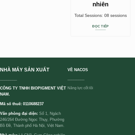
nhiên
Total Sessions: 08 sessions
ĐỌC TIẾP
NHÀ MÁY SẢN XUẤT
VỀ NACOS
________
________
CÔNG TY TNHH BIOPIGMENT VIỆT
Năng lực cốt lõi
NAM.
Mã số thuế: 0110688237
Văn phòng đại diện:
Số 1, Ngách
246/264 Đường Ngọc Thụy, Phường
Bồ Đề, Thành phố Hà Nội, Việt Nam.