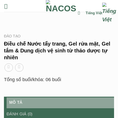
Chuyển
đến
Tiếng Việt
nội
dung
ĐÀO TẠO
Điều chế Nước tẩy trang, Gel rửa mặt, Gel
tắm & Dung dịch vệ sinh từ thảo dược tự
nhiên
Tổng số buổi/khóa: 06 buổi
MÔ TẢ
ĐÁNH GIÁ (0)