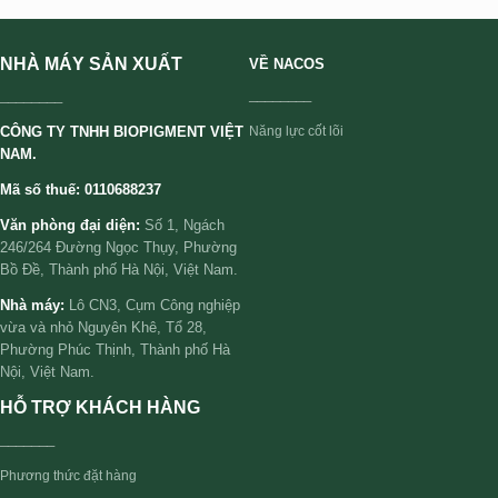
NHÀ MÁY SẢN XUẤT
VỀ NACOS
________
________
CÔNG TY TNHH BIOPIGMENT VIỆT
Năng lực cốt lõi
NAM.
Mã số thuế: 0110688237
Văn phòng đại diện:
Số 1, Ngách
246/264 Đường Ngọc Thụy, Phường
Bồ Đề, Thành phố Hà Nội, Việt Nam.
Nhà máy:
Lô CN3, Cụm Công nghiệp
vừa và nhỏ Nguyên Khê, Tổ 28,
Phường Phúc Thịnh, Thành phố Hà
Nội, Việt Nam.
HỖ TRỢ KHÁCH HÀNG
_______
Phương thức đặt hàng