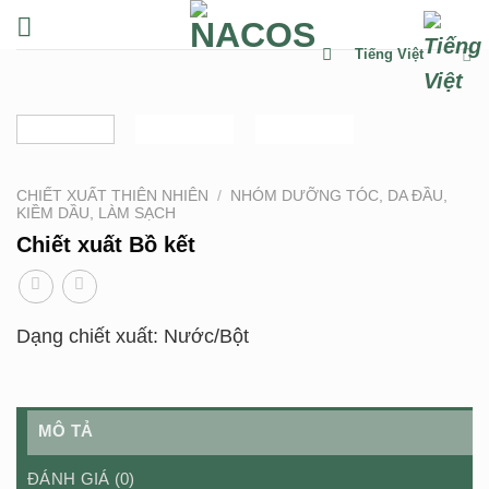
Chuyển
đến
Tiếng Việt
nội
dung
CHIẾT XUẤT THIÊN NHIÊN
/
NHÓM DƯỠNG TÓC, DA ĐẦU,
KIỀM DẦU, LÀM SẠCH
Chiết xuất Bồ kết
Dạng chiết xuất: Nước/Bột
MÔ TẢ
ĐÁNH GIÁ (0)