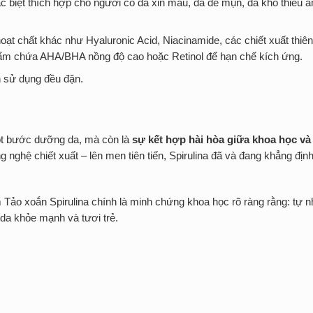
c biệt thích hợp cho người có da xỉn màu, da dễ mụn, da khô thiếu 
oạt chất khác như Hyaluronic Acid, Niacinamide, các chiết xuất thiên
phẩm chứa AHA/BHA nồng độ cao hoặc Retinol để hạn chế kích ứng.
n sử dụng đều đặn.
ột bước dưỡng da, mà còn là
sự kết hợp hài hòa giữa khoa học và
ghệ chiết xuất – lên men tiên tiến, Spirulina đã và đang khẳng định
Tảo xoắn Spirulina chính là minh chứng khoa học rõ ràng rằng: tự n
 da khỏe mạnh và tươi trẻ.