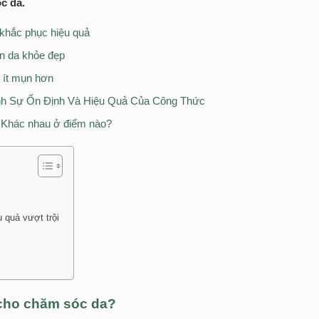
c da.
 khắc phục hiệu quả
àn da khỏe đẹp
 ít mụn hơn
nh Sự Ổn Định Và Hiệu Quả Của Công Thức
 Khác nhau ở điểm nào?
 quả vượt trội
g cho chăm sóc da?