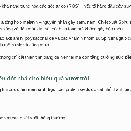
ó khả năng trung hòa các gốc tự do (ROS) – yếu tố hàng đầu gây su
 tổng hợp melanin – nguyên nhân gây sạm, nám. Chiết xuất Spiruli
làm sáng và đều màu da một cách an toàn mà không gây bào mòn.
c axit amin, polysaccharide và các vitamin nhóm B, Spirulina giúp d
o da mềm mịn và căng mướt.
không chỉ cải thiện tình trạng da hiện tại mà còn
tăng cường sức bề
ến đột phá cho hiệu quả vượt trội
ng khi được
lên men sinh học
, các protein sẽ được cắt nhỏ thành
pep
so với các chiết xuất thông thường.
.