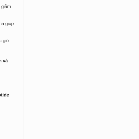
y giảm
na giúp
a giữ
n và
tide