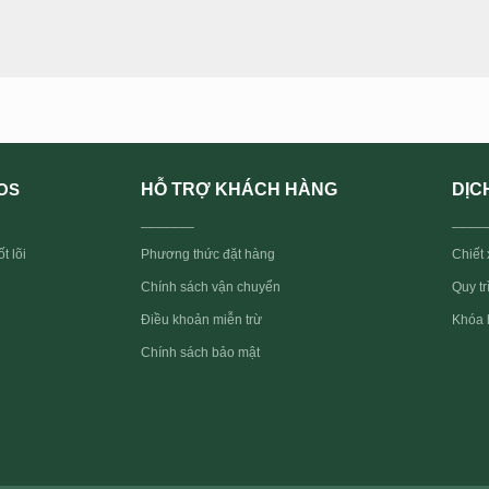
HỖ TRỢ KHÁCH HÀNG
DỊC
OS
_______
____
t lõi
Phương thức đặt hàng
Chiết 
Quy t
Chính sách vận chuyển
Điều khoản miễn trừ
Khóa 
Chính sách bảo mật