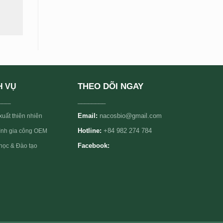
THEO DÕI NGAY
H VỤ
____
________
Email:
nacosbio@gmail.com
xuất thiên nhiên
rình gia công OEM
Hotline:
+84 982 274 784
học & Đào tạo
Facebook: