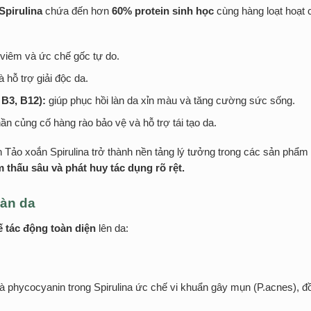
Spirulina
chứa đến hơn
60% protein sinh học
cùng hàng loạt hoạt 
viêm và ức chế gốc tự do.
 hỗ trợ giải độc da.
 B3, B12):
giúp phục hồi làn da xỉn màu và tăng cường sức sống.
n củng cố hàng rào bảo vệ và hỗ trợ tái tạo da.
 Tảo xoắn Spirulina trở thành nền tảng lý tưởng trong các sản phẩ
m thấu sâu và phát huy tác dụng rõ rệt.
làn da
 tác động toàn diện
lên da:
à phycocyanin trong Spirulina ức chế vi khuẩn gây mụn (P.acnes), đ