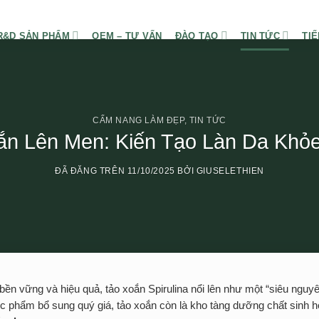
R&D SẢN PHẨM
OEM – TƯ VẤN
ĐÀO TẠO
TIN TỨC
TIẾ
CẨM NANG LÀM ĐẸP
,
TIN TỨC
n Lên Men: Kiến Tạo Làn Da Khỏ
ĐÃ ĐĂNG TRÊN
11/10/2025
BỞI
GIUSELETHIEN
bền vững và hiệu quả, tảo xoắn Spirulina nổi lên như một “siêu nguyê
c phẩm bổ sung quý giá, tảo xoắn còn là kho tàng dưỡng chất sinh h