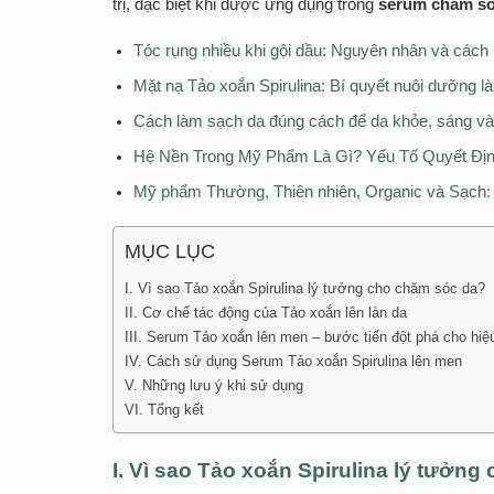
trị, đặc biệt khi được ứng dụng trong
serum chăm só
Tóc rụng nhiều khi gội dầu: Nguyên nhân và cách
Mặt nạ Tảo xoắn Spirulina: Bí quyết nuôi dưỡng l
Cách làm sạch da đúng cách để da khỏe, sáng và
Hệ Nền Trong Mỹ Phẩm Là Gì? Yếu Tố Quyết Đị
Mỹ phẩm Thường, Thiên nhiên, Organic và Sạch:
MỤC LỤC
I. Vì sao Tảo xoắn Spirulina lý tưởng cho chăm sóc da?
II. Cơ chế tác động của Tảo xoắn lên làn da
III. Serum Tảo xoắn lên men – bước tiến đột phá cho hiệu
IV. Cách sử dụng Serum Tảo xoắn Spirulina lên men
V. Những lưu ý khi sử dụng
VI. Tổng kết
I. Vì sao Tảo xoắn Spirulina lý tưởn