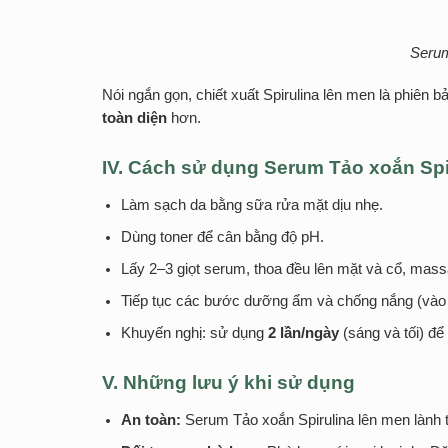
Serum
Nói ngắn gọn, chiết xuất Spirulina lên men là phiên 
toàn diện
hơn.
IV. Cách sử dụng Serum Tảo xoắn Spi
Làm sạch da bằng sữa rửa mặt dịu nhẹ.
Dùng toner để cân bằng độ pH.
Lấy 2–3 giọt serum, thoa đều lên mặt và cổ, mas
Tiếp tục các bước dưỡng ẩm và chống nắng (vào
Khuyến nghị: sử dụng
2 lần/ngày
(sáng và tối) để 
V
. Những lưu ý khi sử dụng
An toàn:
Serum Tảo xoắn Spirulina lên men lành t