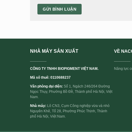
NHÀ MÁY SẢN XUẤT
VỀ NAC
________
________
CÔNG TY TNHH BIOPIGMENT VIỆT NAM.
Năng lực cố
Mã số thuế: 0110688237
Văn phòng đại diện:
Số 1, Ngách 246/264 Đường
Ngọc Thụy, Phường Bồ Đề, Thành phố Hà Nội, Việt
Nam.
Nhà máy:
Lô CN3, Cụm Công nghiệp vừa và nhỏ
Nguyên Khê, Tổ 28, Phường Phúc Thịnh, Thành
phố Hà Nội, Việt Nam.