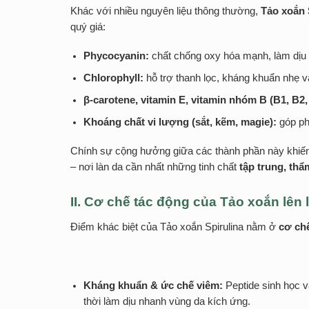
Khác với nhiều nguyên liệu thông thường,
Tảo xoắn 
quý giá:
Phycocyanin:
chất chống oxy hóa mạnh, làm dịu 
Chlorophyll:
hỗ trợ thanh lọc, kháng khuẩn nhẹ và
β-carotene, vitamin E, vitamin nhóm B (B1, B2,
Khoáng chất vi lượng (sắt, kẽm, magie):
góp phầ
Chính sự cộng hưởng giữa các thành phần này khiến
– nơi làn da cần nhất những tinh chất
tập trung, thẩ
II. Cơ chế tác động của Tảo xoắn lên 
Điểm khác biệt của Tảo xoắn Spirulina nằm ở
cơ chế
Kháng khuẩn & ức chế viêm:
Peptide sinh học v
thời làm dịu nhanh vùng da kích ứng.