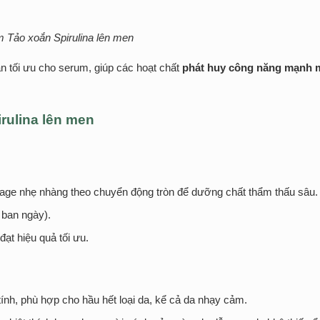
 Tảo xoắn Spirulina lên men
bản tối ưu cho serum, giúp các hoạt chất
phát huy công năng mạnh 
rulina lên men
sage nhẹ nhàng theo chuyển động tròn để dưỡng chất thẩm thấu sâu.
 ban ngày).
đạt hiệu quả tối ưu.
ính, phù hợp cho hầu hết loại da, kể cả da nhạy cảm.