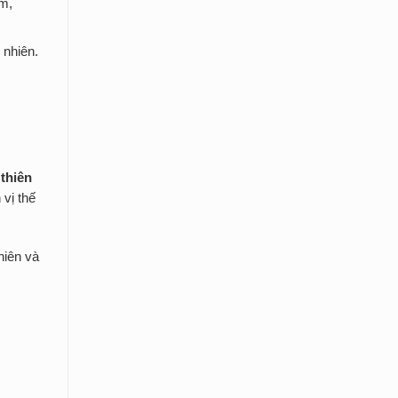
ẩm,
 nhiên.
 thiên
 vị thế
hiên và