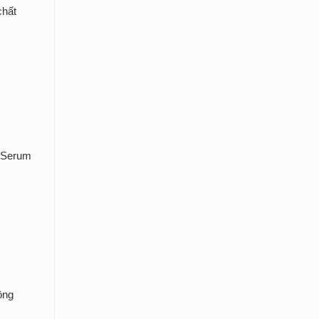
chất
m Serum
ồng