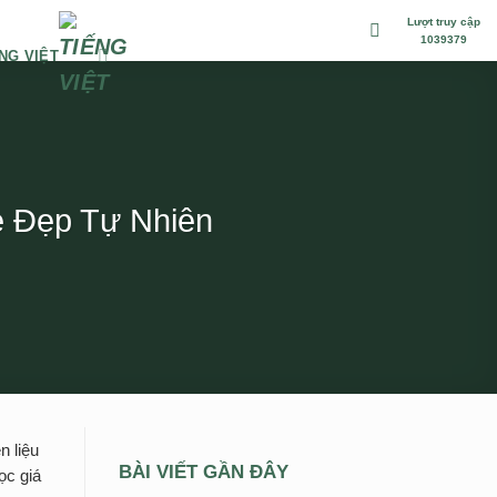
Lượt truy cập
1039379
NG VIỆT
e Đẹp Tự Nhiên
n liệu
BÀI VIẾT GẦN ĐÂY
ọc giá