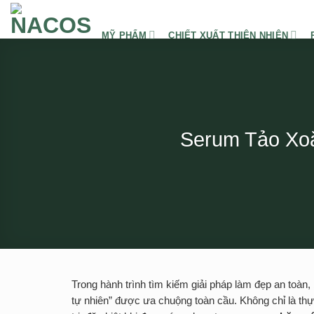
Chuyển
đến
MỸ PHẨM
CHIẾT XUẤT THIÊN NHIÊN
nội
dung
Serum Tảo Xoắ
Trong hành trình tìm kiếm giải pháp làm đẹp an toàn, 
tự nhiên” được ưa chuộng toàn cầu. Không chỉ là thự