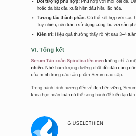
Đối tượng phù hợp:
Phù hợp với mọi loại da. Đặ
hoặc da bắt đầu xuất hiện dấu hiệu lão hóa.
Tương tác thành phần:
Có thể kết hợp với các h
Tuy nhiên, nên tránh sử dụng cùng lúc với sản 
Kiên trì:
Hiệu quả thường thấy rõ rệt sau 3–4 tuầ
VI. Tổng
kết
Serum Tảo xoắn Spirulina lên men
không chỉ là m
nhiên
. Nhờ hàm lượng dưỡng chất dồi dào cùng công n
của mình trong các sản phẩm Serum cao cấp.
Trong hành trình hướng đến vẻ đẹp bền vững, Serum 
khoa học hoàn toàn có thể song hành để kiến tạo làn
GIUSELETHIEN