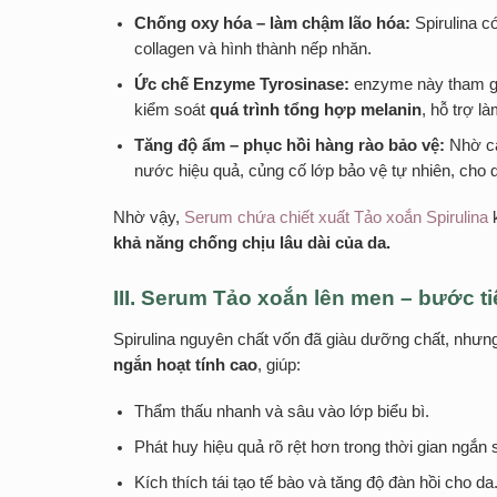
Chống oxy hóa – làm chậm lão hóa:
Spirulina c
collagen và hình thành nếp nhăn.
Ức chế Enzyme Tyrosinase:
enzyme này tham gia
kiểm soát
quá trình tổng hợp melanin
, hỗ trợ 
Tăng độ ẩm – phục hồi hàng rào bảo vệ:
Nhờ cá
nước hiệu quả, củng cố lớp bảo vệ tự nhiên, ch
Nhờ vậy,
Serum chứa chiết xuất Tảo xoắn Spirulina
khả năng chống chịu lâu dài của da.
III. Serum Tảo xoắn lên men – bước ti
Spirulina nguyên chất vốn đã giàu dưỡng chất, như
ngắn hoạt tính cao
, giúp:
Thẩm thấu nhanh và sâu vào lớp biểu bì.
Phát huy hiệu quả rõ rệt hơn trong thời gian ngắn 
Kích thích tái tạo tế bào và tăng độ đàn hồi cho da