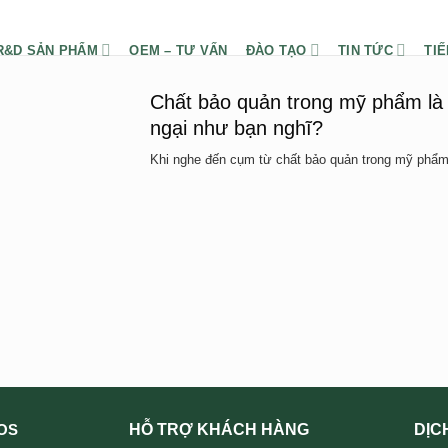
R&D SẢN PHẨM
OEM – TƯ VẤN
ĐÀO TẠO
TIN TỨC
TIẾ
Chất bảo quản trong mỹ phẩm là 
ngại như bạn nghĩ?
Khi nghe đến cụm từ chất bảo quản trong mỹ phẩm,
HỖ TRỢ KHÁCH HÀNG
DỊC
OS