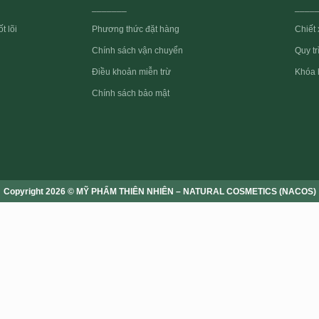
_______
____
t lõi
Phương thức đặt hàng
Chiết 
Quy t
Chính sách vận chuyển
Điều khoản miễn trừ
Khóa 
Chính sách bảo mật
Copyright 2026 © MỸ PHẨM THIÊN NHIÊN – NATURAL COSMETICS (NACOS)