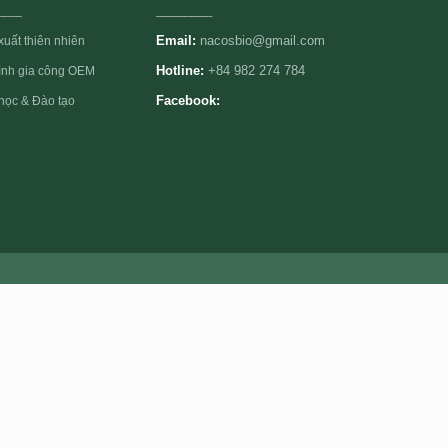
____
________
Email:
nacosbio@gmail.com
xuất thiên nhiên
rình gia công OEM
Hotline:
+84 982 274 784
học & Đào tạo
Facebook: