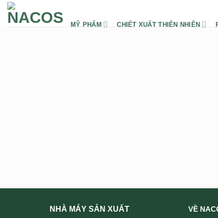
Chuyển
đến
MỸ PHẨM
CHIẾT XUẤT THIÊN NHIÊN
nội
dung
NHÀ MÁY SẢN XUẤT
VỀ NAC