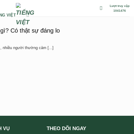
Lượt truy cập
1041476
NG VIỆT
gì? Có thật sự đáng lo
 nhiều người thường cảm [...]
THEO DÕI NGAY
H VỤ