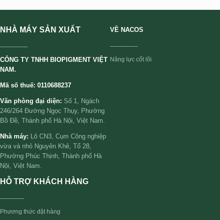
NHÀ MÁY SẢN XUẤT
VỀ NACOS
________
________
CÔNG TY TNHH BIOPIGMENT VIỆT
Năng lực cốt lõi
NAM.
Mã số thuế: 0110688237
Văn phòng đại diện:
Số 1, Ngách
246/264 Đường Ngọc Thụy, Phường
Bồ Đề, Thành phố Hà Nội, Việt Nam.
Nhà máy:
Lô CN3, Cụm Công nghiệp
vừa và nhỏ Nguyên Khê, Tổ 28,
Phường Phúc Thịnh, Thành phố Hà
Nội, Việt Nam.
HỖ TRỢ KHÁCH HÀNG
_______
Phương thức đặt hàng