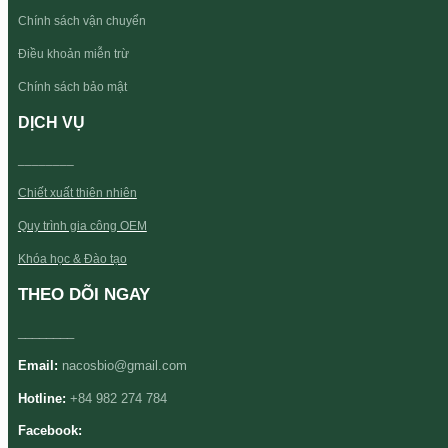
Chính sách vận chuyển
Điều khoản miễn trừ
Chính sách bảo mật
DỊCH VỤ
________
Chiết xuất thiên nhiên
Quy trình gia công OEM
Khóa học & Đào tạo
THEO DÕI NGAY
________
Email:
nacosbio@gmail.com
Hotline:
+84 982 274 784
Facebook: