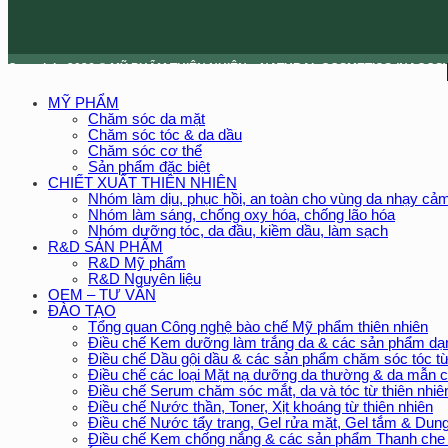
Copyright 2026 © MỸ PHẨM THIÊN NHIÊN – NATURAL COSMETICS (NACOS)
MỸ PHẨM
Chăm sóc da mặt
Chăm sóc tóc & da dầu
Chăm sóc cơ thể
Sản phẩm đặc biệt
CHIẾT XUẤT THIÊN NHIÊN
Nhóm làm dịu, phục hồi, an toàn cho vùng da nhạy cả
Nhóm làm sáng, chống oxy hóa, chống lão hóa
Nhóm dưỡng tóc, da đầu, kiềm dầu, làm sạch
R&D SẢN PHẨM
R&D Mỹ phẩm
R&D Nguyên liệu
OEM – TƯ VẤN
ĐÀO TẠO
Tổng quan Công nghệ bào chế Mỹ phẩm thiên nhiên
Điều chế Kem dưỡng làm trắng da & các sản phẩm dạ
Điều chế Dầu gội dầu & các sản phẩm chăm sóc tóc từ
Điều chế các loại Mặt nạ dưỡng da thường & da mẫn 
Điều chế Serum chăm sóc mắt, da và tóc từ thiên nhiê
Điều chế Nước thần, Toner, Xịt khoáng từ thiên nhiên
Điều chế Nước tẩy trang, Gel rửa mặt, Gel tắm & Dung
Điều chế Kem chống nắng & các sản phẩm Thanh che 