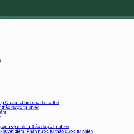
m
ng Cream chăm sóc da cơ thể
 thảo dược tự nhiên
cảm
n
 dịch vệ sinh từ thảo dược tự nhiên
khuyết điểm, Phấn nước từ thảo dược tự nhiên