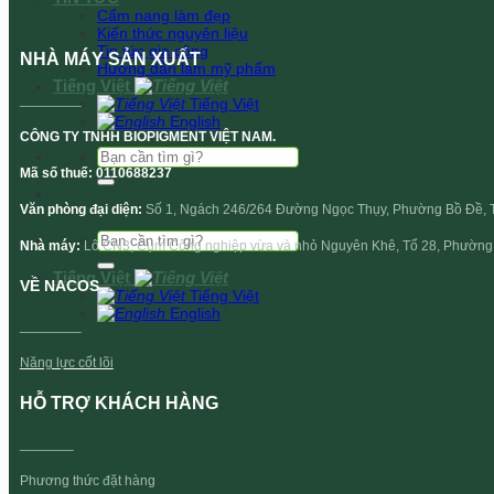
Cẩm nang làm đẹp
Kiến thức nguyên liệu
Tin tức gia công
NHÀ MÁY SẢN XUẤT
Hướng dẫn làm mỹ phẩm
Tiếng Việt
________
Tiếng Việt
English
CÔNG TY TNHH BIOPIGMENT VIỆT NAM.
Tìm
kiếm:
Mã số thuế: 0110688237
Văn phòng đại diện:
Số 1, Ngách 246/264 Đường Ngọc Thụy, Phường Bồ Đề, T
Tìm
Nhà máy:
Lô CN3, Cụm Công nghiệp vừa và nhỏ Nguyên Khê, Tổ 28, Phường 
kiếm:
Tiếng Việt
VỀ NACOS
Tiếng Việt
English
________
Năng lực cốt lõi
HỖ TRỢ KHÁCH HÀNG
_______
Phương thức đặt hàng