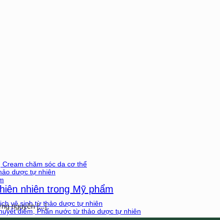
g Cream chăm sóc da cơ thể
hảo dược tự nhiên
ảm
Thiên nhiên trong Mỹ phẩm
ch vệ sinh từ thảo dược tự nhiên
ng nguyên [...]
uyết điểm, Phấn nước từ thảo dược tự nhiên