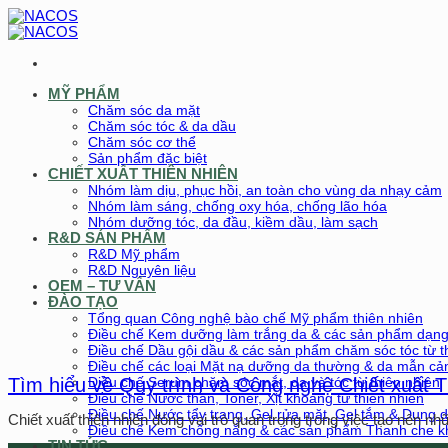
Chuyển
đến
nội
dung
MỸ PHẨM
Chăm sóc da mặt
Chăm sóc tóc & da dầu
Chăm sóc cơ thể
Sản phẩm đặc biệt
CHIẾT XUẤT THIÊN NHIÊN
Nhóm làm dịu, phục hồi, an toàn cho vùng da nhạy cảm
Nhóm làm sáng, chống oxy hóa, chống lão hóa
Nhóm dưỡng tóc, da đầu, kiềm dầu, làm sạch
R&D SẢN PHẨM
R&D Mỹ phẩm
R&D Nguyên liệu
OEM – TƯ VẤN
ĐÀO TẠO
Tổng quan Công nghệ bào chế Mỹ phẩm thiên nhiên
Điều chế Kem dưỡng làm trắng da & các sản phẩm dạn
Điều chế Dầu gội dầu & các sản phẩm chăm sóc tóc từ t
Điều chế các loại Mặt nạ dưỡng da thường & da mẫn c
Điều chế Serum chăm sóc mắt, da và tóc từ thiên nhiên
Tìm hiểu về Quy trình và Công nghệ Chiết xuất 
Điều chế Nước thần, Toner, Xịt khoáng từ thiên nhiên
Điều chế Nước tẩy trang, Gel rửa mặt, Gel tắm & Dung dị
Chiết xuất thiên nhiên đóng vai trò quan trọng trong việc tạo nên nhữ
Điều chế Kem chống nắng & các sản phẩm Thanh che kh
TIN TỨC