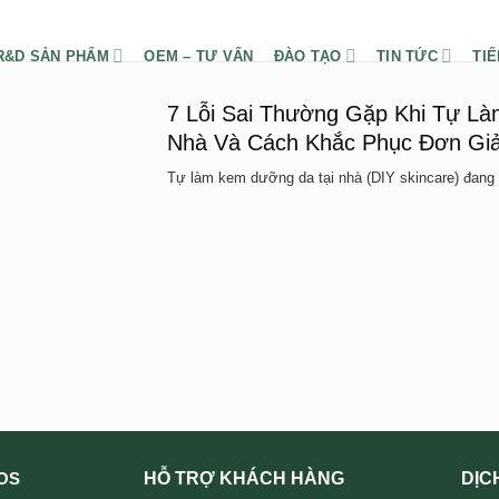
R&D SẢN PHẨM
OEM – TƯ VẤN
ĐÀO TẠO
TIN TỨC
TIẾ
7 Lỗi Sai Thường Gặp Khi Tự L
Nhà Và Cách Khắc Phục Đơn Gi
Tự làm kem dưỡng da tại nhà (DIY skincare) đang 
HỖ TRỢ KHÁCH HÀNG
DỊC
OS