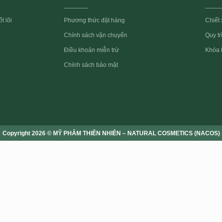
_______
____
t lõi
Phương thức đặt hàng
Chiết 
Quy t
Chính sách vận chuyển
Điều khoản miễn trừ
Khóa 
Chính sách bảo mật
Copyright 2026 © MỸ PHẨM THIÊN NHIÊN – NATURAL COSMETICS (NACOS)