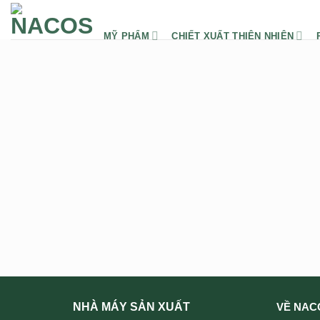
Chuyển
đến
MỸ PHẨM
CHIẾT XUẤT THIÊN NHIÊN
nội
dung
NHÀ MÁY SẢN XUẤT
VỀ NAC