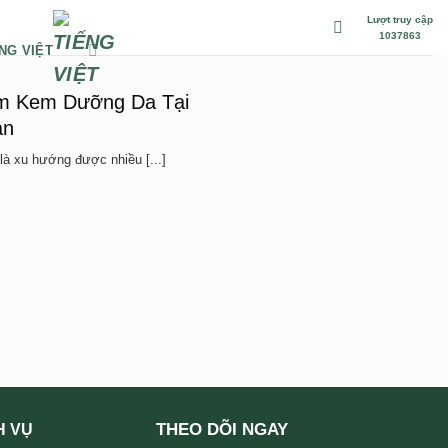
Lượt truy cập
1037863
NG VIỆT
àm Kem Dưỡng Da Tại
ản
là xu hướng được nhiều [...]
THEO DÕI NGAY
H VỤ