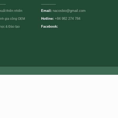
____
________
Email:
nacosbio@gmail.com
xuất thiên nhiên
rình gia công OEM
Hotline:
+84 982 274 784
học & Đào tạo
Facebook: