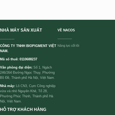
NHÀ MÁY SẢN XUẤT
VỀ NACOS
________
________
CÔNG TY TNHH BIOPIGMENT VIỆT
Năng lực cốt lõi
NAM.
Mã số thuế: 0110688237
Văn phòng đại diện:
Số 1, Ngách
246/264 Đường Ngọc Thụy, Phường
Bồ Đề, Thành phố Hà Nội, Việt Nam.
Nhà máy:
Lô CN3, Cụm Công nghiệp
vừa và nhỏ Nguyên Khê, Tổ 28,
Phường Phúc Thịnh, Thành phố Hà
Nội, Việt Nam.
HỖ TRỢ KHÁCH HÀNG