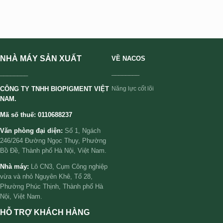
NHÀ MÁY SẢN XUẤT
VỀ NACOS
________
________
CÔNG TY TNHH BIOPIGMENT VIỆT
Năng lực cốt lõi
NAM.
Mã số thuế: 0110688237
Văn phòng đại diện:
Số 1, Ngách
246/264 Đường Ngọc Thụy, Phường
Bồ Đề, Thành phố Hà Nội, Việt Nam.
Nhà máy:
Lô CN3, Cụm Công nghiệp
vừa và nhỏ Nguyên Khê, Tổ 28,
Phường Phúc Thịnh, Thành phố Hà
Nội, Việt Nam.
HỖ TRỢ KHÁCH HÀNG