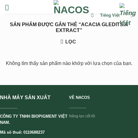
Chuyển
đến
Tiếng Việt
nội
SẢN PHẨM ĐƯỢC GẮN THẺ “ACACIA GLEDITSIA
dung
EXTRACT”
LỌC
Không tìm thấy sản phẩm nào khớp với lựa chọn của bạn.
NHÀ MÁY SẢN XUẤT
VỀ NACOS
________
________
CÔNG TY TNHH BIOPIGMENT VIỆT
Năng lực cốt lõi
NAM.
Mã số thuế: 0110688237