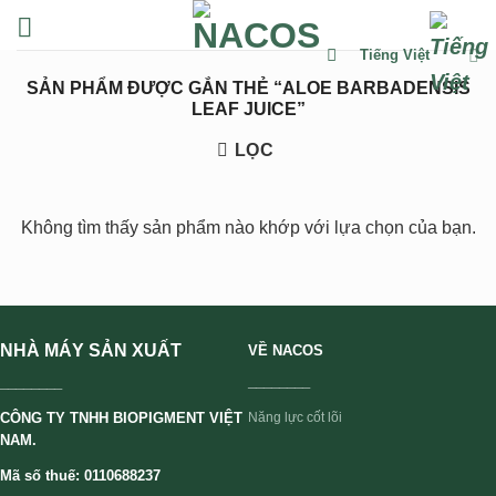
Chuyển
đến
Tiếng Việt
nội
SẢN PHẨM ĐƯỢC GẮN THẺ “ALOE BARBADENSIS
dung
LEAF JUICE”
LỌC
Không tìm thấy sản phẩm nào khớp với lựa chọn của bạn.
NHÀ MÁY SẢN XUẤT
VỀ NACOS
________
________
CÔNG TY TNHH BIOPIGMENT VIỆT
Năng lực cốt lõi
NAM.
Mã số thuế: 0110688237