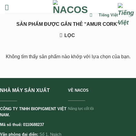
Chuyển
đến
Tiếng Việt
nội
SẢN PHẨM ĐƯỢC GẮN THẺ “AMUR CORK”
dung
LỌC
Không tìm thấy sản phẩm nào khớp với lựa chọn của bạn.
NHÀ MÁY SẢN XUẤT
VỀ NACOS
________
________
CÔNG TY TNHH BIOPIGMENT VIỆT
Năng lực cốt lõi
NAM.
Mã số thuế: 0110688237
Văn phòng đại diện:
Số 1, Ngách