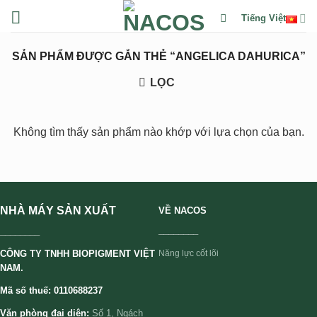
Chuyển
Tiếng Việt
đến
nội
SẢN PHẨM ĐƯỢC GẮN THẺ “ANGELICA DAHURICA”
dung
LỌC
Không tìm thấy sản phẩm nào khớp với lựa chọn của bạn.
NHÀ MÁY SẢN XUẤT
VỀ NACOS
________
________
CÔNG TY TNHH BIOPIGMENT VIỆT
Năng lực cốt lõi
NAM.
Mã số thuế: 0110688237
Văn phòng đại diện:
Số 1, Ngách