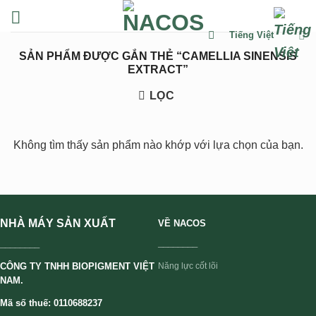
Chuyển
đến
Tiếng Việt
nội
SẢN PHẨM ĐƯỢC GẮN THẺ “CAMELLIA SINENSIS
dung
EXTRACT”
LỌC
Không tìm thấy sản phẩm nào khớp với lựa chọn của bạn.
NHÀ MÁY SẢN XUẤT
VỀ NACOS
________
________
CÔNG TY TNHH BIOPIGMENT VIỆT
Năng lực cốt lõi
NAM.
Mã số thuế: 0110688237