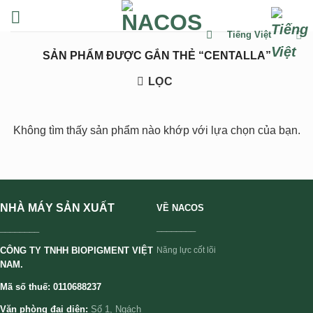
Chuyển
đến
Tiếng Việt
nội
SẢN PHẨM ĐƯỢC GẮN THẺ “CENTALLA”
dung
LỌC
Không tìm thấy sản phẩm nào khớp với lựa chọn của bạn.
NHÀ MÁY SẢN XUẤT
VỀ NACOS
________
________
CÔNG TY TNHH BIOPIGMENT VIỆT
Năng lực cốt lõi
NAM.
Mã số thuế: 0110688237
Văn phòng đại diện:
Số 1, Ngách