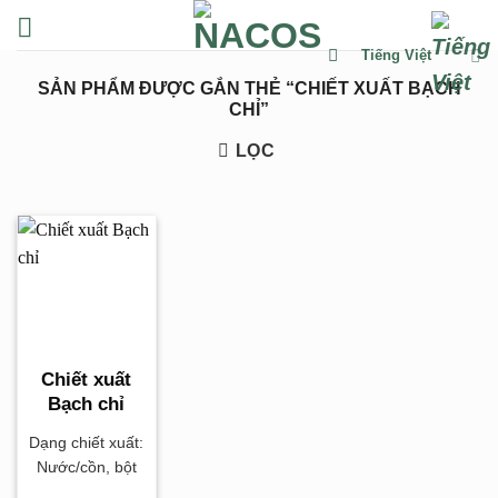
Chuyển
đến
Tiếng Việt
nội
SẢN PHẨM ĐƯỢC GẮN THẺ “CHIẾT XUẤT BẠCH
dung
CHỈ”
LỌC
Chiết xuất
Bạch chỉ
Dạng chiết xuất:
Nước/cồn, bột