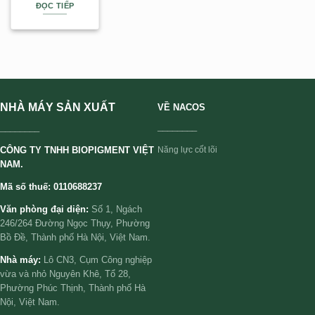
ĐỌC TIẾP
NHÀ MÁY SẢN XUẤT
VỀ NACOS
________
________
CÔNG TY TNHH BIOPIGMENT VIỆT
Năng lực cốt lõi
NAM.
Mã số thuế: 0110688237
Văn phòng đại diện:
Số 1, Ngách
246/264 Đường Ngọc Thụy, Phường
Bồ Đề, Thành phố Hà Nội, Việt Nam.
Nhà máy:
Lô CN3, Cụm Công nghiệp
vừa và nhỏ Nguyên Khê, Tổ 28,
Phường Phúc Thịnh, Thành phố Hà
Nội, Việt Nam.