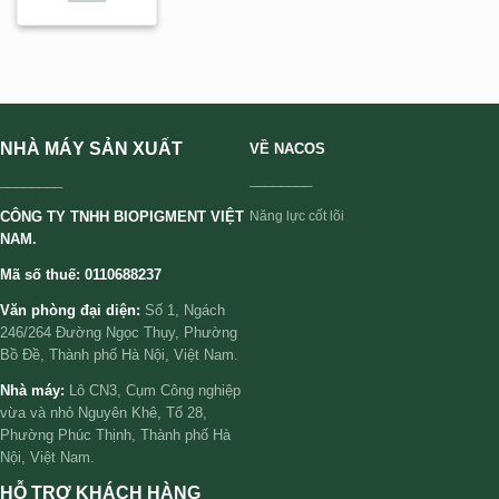
NHÀ MÁY SẢN XUẤT
VỀ NACOS
________
________
CÔNG TY TNHH BIOPIGMENT VIỆT
Năng lực cốt lõi
NAM.
Mã số thuế: 0110688237
Văn phòng đại diện:
Số 1, Ngách
246/264 Đường Ngọc Thụy, Phường
Bồ Đề, Thành phố Hà Nội, Việt Nam.
Nhà máy:
Lô CN3, Cụm Công nghiệp
vừa và nhỏ Nguyên Khê, Tổ 28,
Phường Phúc Thịnh, Thành phố Hà
Nội, Việt Nam.
HỖ TRỢ KHÁCH HÀNG