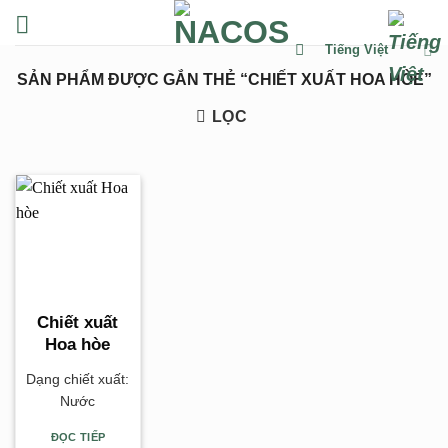
Chuyển
đến
Tiếng Việt
nội
SẢN PHẨM ĐƯỢC GẮN THẺ “CHIẾT XUẤT HOA HÒE”
dung
LỌC
Chiết xuất
Hoa hòe
Dạng chiết xuất:
Nước
ĐỌC TIẾP