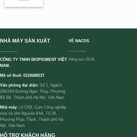
NHÀ MÁY SẢN XUẤT
VỀ NACOS
________
________
CÔNG TY TNHH BIOPIGMENT VIỆT
Năng lực cốt lõi
NAM.
Mã số thuế: 0110688237
Văn phòng đại diện:
Số 1, Ngách
246/264 Đường Ngọc Thụy, Phường
Bồ Đề, Thành phố Hà Nội, Việt Nam.
Nhà máy:
Lô CN3, Cụm Công nghiệp
vừa và nhỏ Nguyên Khê, Tổ 28,
Phường Phúc Thịnh, Thành phố Hà
Nội, Việt Nam.
HỖ TRỢ KHÁCH HÀNG