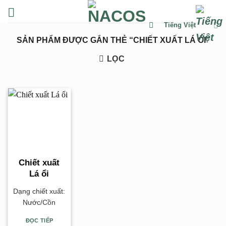
Chuyển
đến
Tiếng Việt
nội
SẢN PHẨM ĐƯỢC GẮN THẺ “CHIẾT XUẤT LÁ ỔI”
dung
LỌC
Chiết xuất
Lá ổi
Dạng chiết xuất:
Nước/Cồn
ĐỌC TIẾP