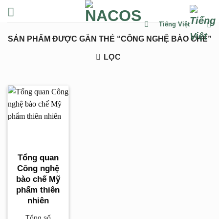
Chuyển
đến
Tiếng Việt
nội
SẢN PHẨM ĐƯỢC GẮN THẺ “CÔNG NGHỆ BÀO CHẾ”
dung
LỌC
Tổng quan
Công nghệ
bào chế Mỹ
phẩm thiên
nhiên
Tổng số