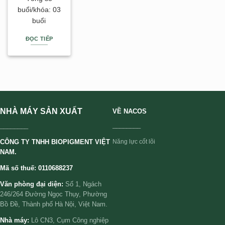
buổi/khóa: 03
buổi
ĐỌC TIẾP
NHÀ MÁY SẢN XUẤT
VỀ NACOS
________
________
CÔNG TY TNHH BIOPIGMENT VIỆT
Năng lực cốt lõi
NAM.
Mã số thuế: 0110688237
Văn phòng đại diện:
Số 1, Ngách
246/264 Đường Ngọc Thụy, Phường
Bồ Đề, Thành phố Hà Nội, Việt Nam.
Nhà máy:
Lô CN3, Cụm Công nghiệp