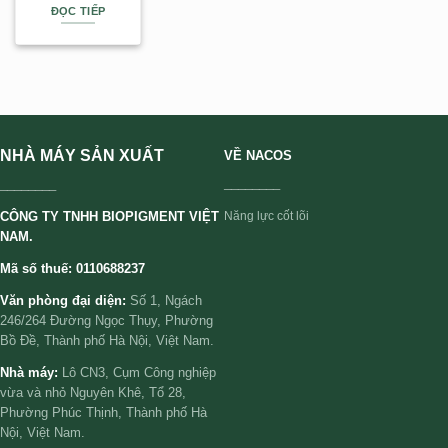
ĐỌC TIẾP
NHÀ MÁY SẢN XUẤT
VỀ NACOS
________
________
CÔNG TY TNHH BIOPIGMENT VIỆT
Năng lực cốt lõi
NAM.
Mã số thuế: 0110688237
Văn phòng đại diện:
Số 1, Ngách
246/264 Đường Ngọc Thụy, Phường
Bồ Đề, Thành phố Hà Nội, Việt Nam.
Nhà máy:
Lô CN3, Cụm Công nghiệp
vừa và nhỏ Nguyên Khê, Tổ 28,
Phường Phúc Thịnh, Thành phố Hà
Nội, Việt Nam.