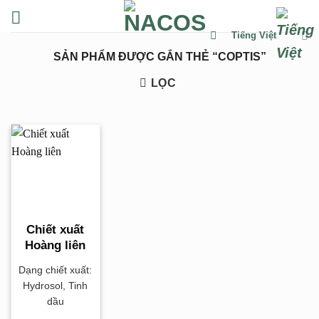
Chuyển
đến
Tiếng Việt
nội
SẢN PHẨM ĐƯỢC GẮN THẺ “COPTIS”
dung
LỌC
Chiết xuất
Hoàng liên
Dạng chiết xuất:
Hydrosol, Tinh
dầu