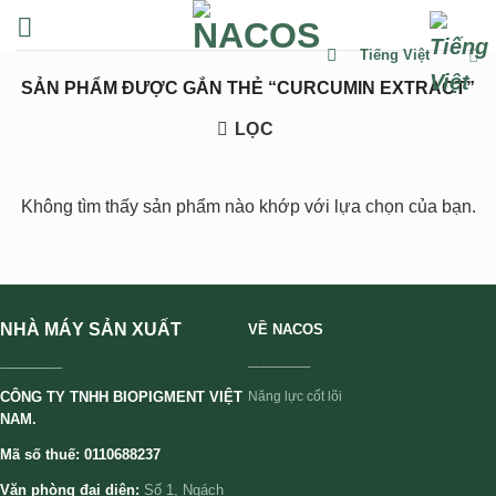
Chuyển
đến
Tiếng Việt
nội
SẢN PHẨM ĐƯỢC GẮN THẺ “CURCUMIN EXTRACT”
dung
LỌC
Không tìm thấy sản phẩm nào khớp với lựa chọn của bạn.
NHÀ MÁY SẢN XUẤT
VỀ NACOS
________
________
CÔNG TY TNHH BIOPIGMENT VIỆT
Năng lực cốt lõi
NAM.
Mã số thuế: 0110688237
Văn phòng đại diện:
Số 1, Ngách