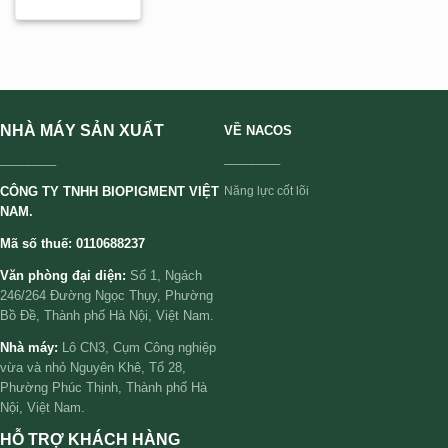
NHÀ MÁY SẢN XUẤT
VỀ NACOS
________
________
CÔNG TY TNHH BIOPIGMENT VIỆT
Năng lực cốt lõi
NAM.
Mã số thuế: 0110688237
Văn phòng đại diện:
Số 1, Ngách
246/264 Đường Ngọc Thụy, Phường
Bồ Đề, Thành phố Hà Nội, Việt Nam.
Nhà máy:
Lô CN3, Cụm Công nghiệp
vừa và nhỏ Nguyên Khê, Tổ 28,
Phường Phúc Thịnh, Thành phố Hà
Nội, Việt Nam.
HỖ TRỢ KHÁCH HÀNG