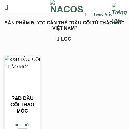
Chuyển
đến
Tiếng Việt
nội
SẢN PHẨM ĐƯỢC GẮN THẺ “DẦU GỘI TỪ THẢO MỘC
dung
VIỆT NAM”
LỌC
R&D DẦU
GỘI THẢO
MỘC
ĐỌC TIẾP