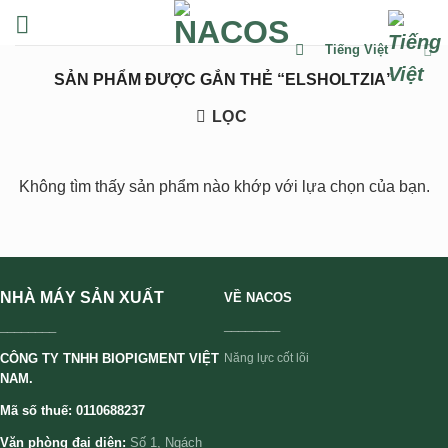
Chuyển
đến
Tiếng Việt
nội
SẢN PHẨM ĐƯỢC GẮN THẺ “ELSHOLTZIA”
dung
LỌC
Không tìm thấy sản phẩm nào khớp với lựa chọn của bạn.
NHÀ MÁY SẢN XUẤT
VỀ NACOS
________
________
CÔNG TY TNHH BIOPIGMENT VIỆT
Năng lực cốt lõi
NAM.
Mã số thuế: 0110688237
Văn phòng đại diện:
Số 1, Ngách