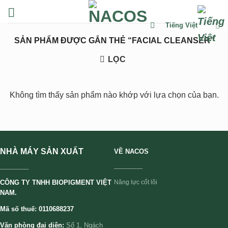
Chuyển
đến
Tiếng Việt
nội
SẢN PHẨM ĐƯỢC GẮN THẺ “FACIAL CLEANSER”
dung
LỌC
Không tìm thấy sản phẩm nào khớp với lựa chọn của bạn.
NHÀ MÁY SẢN XUẤT
VỀ NACOS
________
________
CÔNG TY TNHH BIOPIGMENT VIỆT
Năng lực cốt lõi
NAM.
Mã số thuế: 0110688237
Văn phòng đại diện:
Số 1, Ngách