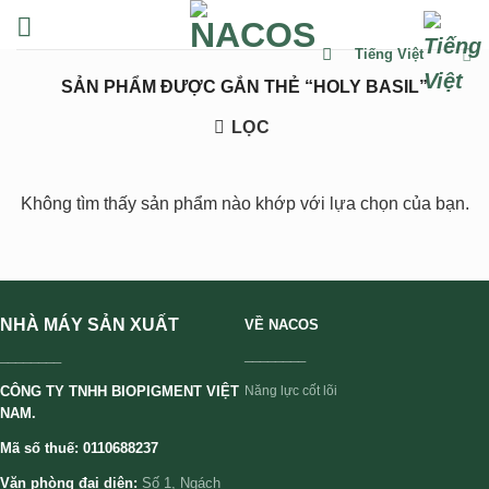
Chuyển
đến
Tiếng Việt
nội
SẢN PHẨM ĐƯỢC GẮN THẺ “HOLY BASIL”
dung
LỌC
Không tìm thấy sản phẩm nào khớp với lựa chọn của bạn.
NHÀ MÁY SẢN XUẤT
VỀ NACOS
________
________
CÔNG TY TNHH BIOPIGMENT VIỆT
Năng lực cốt lõi
NAM.
Mã số thuế: 0110688237
Văn phòng đại diện:
Số 1, Ngách