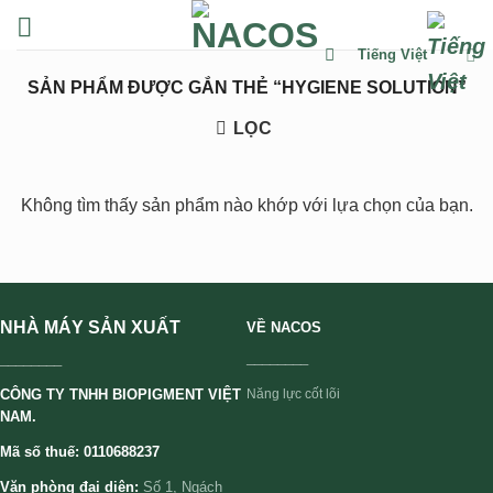
Chuyển
đến
Tiếng Việt
nội
SẢN PHẨM ĐƯỢC GẮN THẺ “HYGIENE SOLUTION”
dung
LỌC
Không tìm thấy sản phẩm nào khớp với lựa chọn của bạn.
NHÀ MÁY SẢN XUẤT
VỀ NACOS
________
________
CÔNG TY TNHH BIOPIGMENT VIỆT
Năng lực cốt lõi
NAM.
Mã số thuế: 0110688237
Văn phòng đại diện:
Số 1, Ngách