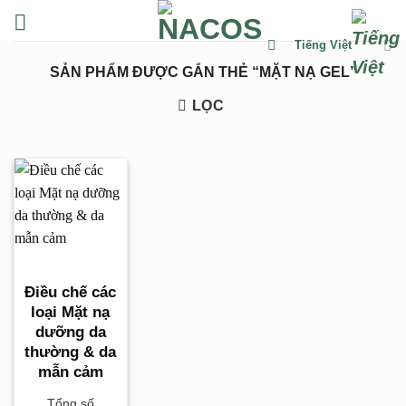
Chuyển
đến
Tiếng Việt
nội
SẢN PHẨM ĐƯỢC GẮN THẺ “MẶT NẠ GEL”
dung
LỌC
Điều chế các
loại Mặt nạ
dưỡng da
thường & da
mẫn cảm
Tổng số