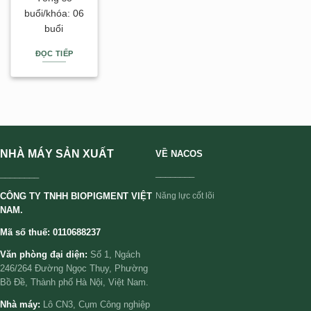
buổi/khóa: 06
buổi
ĐỌC TIẾP
NHÀ MÁY SẢN XUẤT
VỀ NACOS
________
________
CÔNG TY TNHH BIOPIGMENT VIỆT
Năng lực cốt lõi
NAM.
Mã số thuế: 0110688237
Văn phòng đại diện:
Số 1, Ngách
246/264 Đường Ngọc Thụy, Phường
Bồ Đề, Thành phố Hà Nội, Việt Nam.
Nhà máy:
Lô CN3, Cụm Công nghiệp