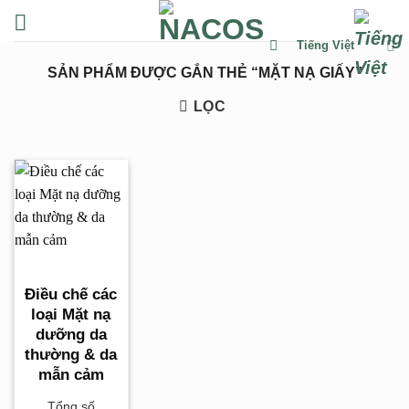
Chuyển
đến
Tiếng Việt
nội
SẢN PHẨM ĐƯỢC GẮN THẺ “MẶT NẠ GIẤY”
dung
LỌC
Điều chế các
loại Mặt nạ
dưỡng da
thường & da
mẫn cảm
Tổng số