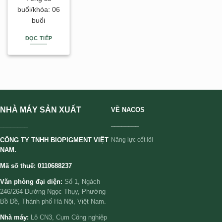
buổi/khóa: 06
buổi
ĐỌC TIẾP
NHÀ MÁY SẢN XUẤT
VỀ NACOS
________
________
CÔNG TY TNHH BIOPIGMENT VIỆT
Năng lực cốt lõi
NAM.
Mã số thuế: 0110688237
Văn phòng đại diện:
Số 1, Ngách
246/264 Đường Ngọc Thụy, Phường
Bồ Đề, Thành phố Hà Nội, Việt Nam.
Nhà máy:
Lô CN3, Cụm Công nghiệp