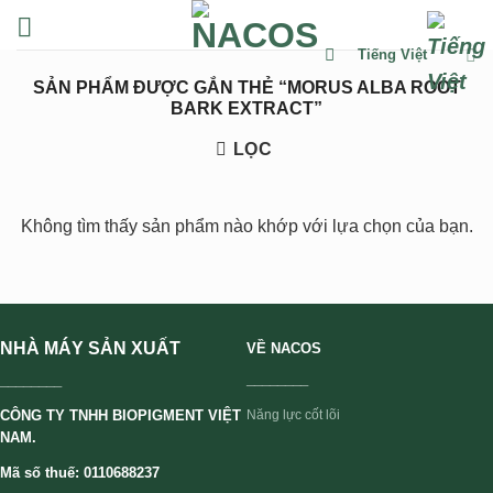
Chuyển
đến
Tiếng Việt
nội
SẢN PHẨM ĐƯỢC GẮN THẺ “MORUS ALBA ROOT
dung
BARK EXTRACT”
LỌC
Không tìm thấy sản phẩm nào khớp với lựa chọn của bạn.
NHÀ MÁY SẢN XUẤT
VỀ NACOS
________
________
CÔNG TY TNHH BIOPIGMENT VIỆT
Năng lực cốt lõi
NAM.
Mã số thuế: 0110688237