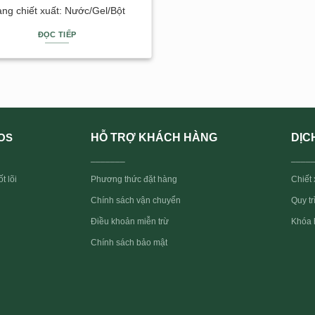
ng chiết xuất: Nước/Gel/Bột
ĐỌC TIẾP
HỖ TRỢ KHÁCH HÀNG
DỊC
OS
_______
____
t lõi
Phương thức đặt hàng
Chiết 
Quy t
Chính sách vận chuyển
Điều khoản miễn trừ
Khóa 
Chính sách bảo mật