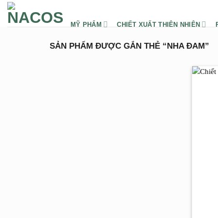
Chuyển
đến
MỸ PHẨM
CHIẾT XUẤT THIÊN NHIÊN
nội
dung
SẢN PHẨM ĐƯỢC GẮN THẺ “NHA ĐAM”