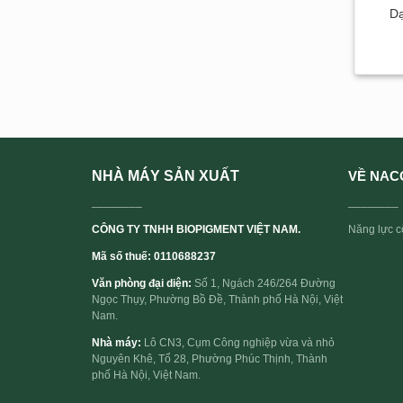
Dạ
NHÀ MÁY SẢN XUẤT
VỀ NAC
________
________
CÔNG TY TNHH BIOPIGMENT VIỆT NAM.
Năng lực cố
Mã số thuế: 0110688237
Văn phòng đại diện:
Số 1, Ngách 246/264 Đường
Ngọc Thụy, Phường Bồ Đề, Thành phố Hà Nội, Việt
Nam.
Nhà máy:
Lô CN3, Cụm Công nghiệp vừa và nhỏ
Nguyên Khê, Tổ 28, Phường Phúc Thịnh, Thành
phố Hà Nội, Việt Nam.