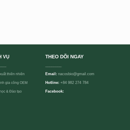
THEO DÕI NGAY
H VỤ
____
________
Email:
nacosbio@gmail.com
xuất thiên nhiên
rình gia công OEM
Hotline:
+84 982 274 784
học & Đào tạo
Facebook: