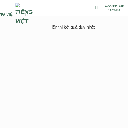
Lượt truy cập
1042464
NG VIỆT
Hiển thị kết quả duy nhất