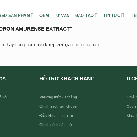
R&D SẢN PHẨM
OEM – TƯ VẤN
ĐÀO TẠO
TIN TỨC
TIẾ
DRON AMURENSE EXTRACT”
ìm thấy sản phẩm nào khớp với lựa chọn của bạn.
HỖ TRỢ KHÁCH HÀNG
DỊC
OS
_______
____
t lõi
Phương thức đặt hàng
Chiết 
Quy t
Chính sách vận chuyển
Điều khoản miễn trừ
Khóa 
Chính sách bảo mật