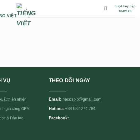
Lượt truy cập
1042126
NG VIỆT
THEO DÕI NGAY
H VỤ
____
________
Email:
nacosbio@gmail.com
xuất thiên nhiên
rình gia công OEM
Hotline:
+84 982 274 784
học & Đào tạo
Facebook: