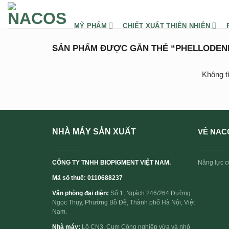
Chuyển
đến
MỸ PHẨM
CHIẾT XUẤT THIÊN NHIÊN
nội
dung
SẢN PHẨM ĐƯỢC GẮN THẺ “PHELLODEN
Không t
NHÀ MÁY SẢN XUẤT
VỀ NAC
________
________
CÔNG TY TNHH BIOPIGMENT VIỆT NAM.
Năng lực cố
Mã số thuế: 0110688237
Văn phòng đại diện:
Số 1, Ngách 246/264 Đường
Ngọc Thụy, Phường Bồ Đề, Thành phố Hà Nội, Việt
Nam.
Nhà máy:
Lô CN3, Cụm Công nghiệp vừa và nhỏ