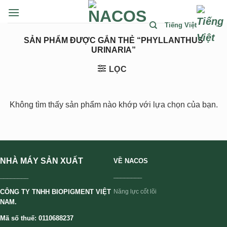
Chuyển
đến
Tiếng Việt
nội
SẢN PHẨM ĐƯỢC GẮN THẺ “PHYLLANTHUS
dung
URINARIA”
LỌC
Không tìm thấy sản phẩm nào khớp với lựa chọn của bạn.
NHÀ MÁY SẢN XUẤT
VỀ NACOS
________
________
CÔNG TY TNHH BIOPIGMENT VIỆT
Năng lực cốt lõi
NAM.
Mã số thuế: 0110688237