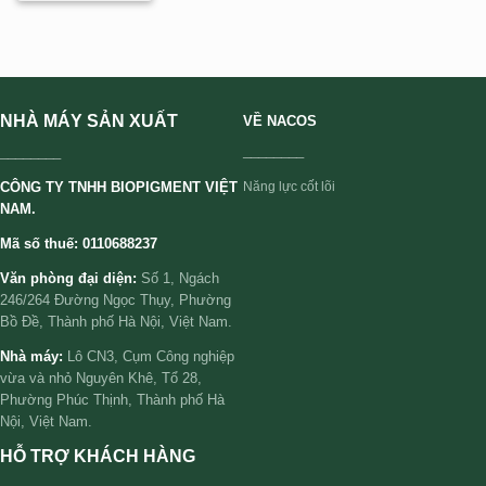
NHÀ MÁY SẢN XUẤT
VỀ NACOS
________
________
CÔNG TY TNHH BIOPIGMENT VIỆT
Năng lực cốt lõi
NAM.
Mã số thuế: 0110688237
Văn phòng đại diện:
Số 1, Ngách
246/264 Đường Ngọc Thụy, Phường
Bồ Đề, Thành phố Hà Nội, Việt Nam.
Nhà máy:
Lô CN3, Cụm Công nghiệp
vừa và nhỏ Nguyên Khê, Tổ 28,
Phường Phúc Thịnh, Thành phố Hà
Nội, Việt Nam.
HỖ TRỢ KHÁCH HÀNG