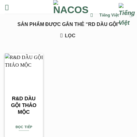
Chuyển
đến
Tiếng Việt
nội
SẢN PHẨM ĐƯỢC GẮN THẺ “RD DẦU GỘI”
dung
LỌC
R&D DẦU
GỘI THẢO
MỘC
ĐỌC TIẾP