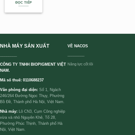
ĐỌC TIẾP
NHÀ MÁY SẢN XUẤT
VỀ NACOS
________
________
CÔNG TY TNHH BIOPIGMENT VIỆT
Năng lực cốt lõi
NAM.
Mã số thuế: 0110688237
Văn phòng đại diện:
Số 1, Ngách
246/264 Đường Ngọc Thụy, Phường
Bồ Đề, Thành phố Hà Nội, Việt Nam.
Nhà máy:
Lô CN3, Cụm Công nghiệp
vừa và nhỏ Nguyên Khê, Tổ 28,
Phường Phúc Thịnh, Thành phố Hà
Nội, Việt Nam.