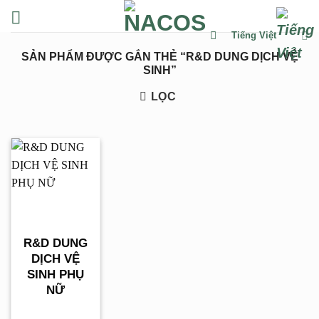
Chuyển
đến
Tiếng Việt
nội
SẢN PHẨM ĐƯỢC GẮN THẺ “R&D DUNG DỊCH VỆ
dung
SINH”
LỌC
R&D DUNG
DỊCH VỆ
SINH PHỤ
NỮ