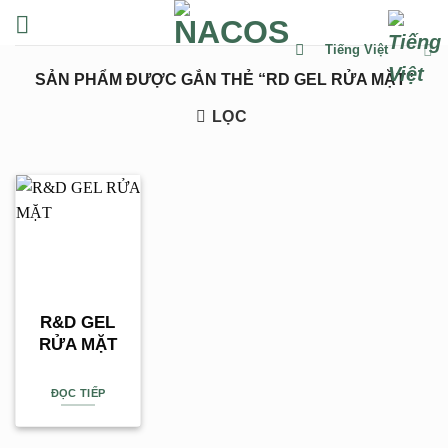
Chuyển
đến
Tiếng Việt
nội
SẢN PHẨM ĐƯỢC GẮN THẺ “RD GEL RỬA MẶT”
dung
LỌC
R&D GEL
RỬA MẶT
ĐỌC TIẾP