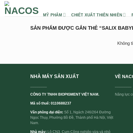
Chuyển
đến
MỸ PHẨM
CHIẾT XUẤT THIÊN NHIÊN
nội
dung
SẢN PHẨM ĐƯỢC GẮN THẺ “SALIX BABY
Không t
NHÀ MÁY SẢN XUẤT
VỀ NAC
________
________
CÔNG TY TNHH BIOPIGMENT VIỆT NAM.
Năng lực cố
Mã số thuế: 0110688237
Văn phòng đại diện:
Số 1, Ngách 246/264 Đường
Ngọc Thụy, Phường Bồ Đề, Thành phố Hà Nội, Việt
Nam.
Nhà máy:
Lô CN3, Cụm Công nghiệp vừa và nhỏ