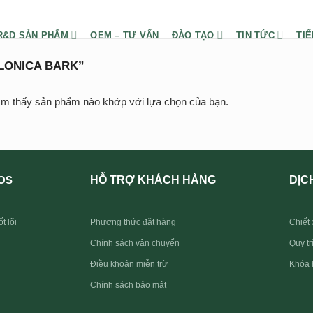
R&D SẢN PHẨM
OEM – TƯ VẤN
ĐÀO TẠO
TIN TỨC
TIẾ
LONICA BARK”
ìm thấy sản phẩm nào khớp với lựa chọn của bạn.
HỖ TRỢ KHÁCH HÀNG
DỊC
OS
_______
____
t lõi
Phương thức đặt hàng
Chiết 
Quy t
Chính sách vận chuyển
Điều khoản miễn trừ
Khóa 
Chính sách bảo mật