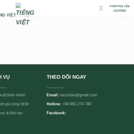
Lượt truy cập
1037695
NG VIỆT
THEO DÕI NGAY
H VỤ
____
________
Email:
nacosbio@gmail.com
xuất thiên nhiên
rình gia công OEM
Hotline:
+84 982 274 784
học & Đào tạo
Facebook: