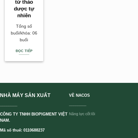
từ thảo
dược tự
nhiên
Tổng số
buổi/khóa: 06
buổi
ĐỌC TIẾP
NHÀ MÁY SẢN XUẤT
VỀ NACOS
________
________
CÔNG TY TNHH BIOPIGMENT VIỆT
Năng lực cốt lõi
NAM.
Mã số thuế: 0110688237