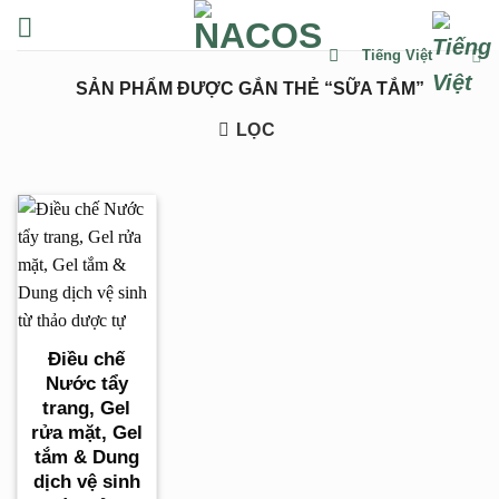
Chuyển
đến
Tiếng Việt
nội
SẢN PHẨM ĐƯỢC GẮN THẺ “SỮA TẮM”
dung
LỌC
Điều chế
Nước tẩy
trang, Gel
rửa mặt, Gel
tắm & Dung
dịch vệ sinh