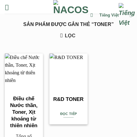
Chuyển
đến
Tiếng Việt
nội
SẢN PHẨM ĐƯỢC GẮN THẺ “TONER”
dung
LỌC
Điều chế
R&D TONER
Nước thần,
Toner, Xịt
ĐỌC TIẾP
khoáng từ
thiên nhiên
Tổng số