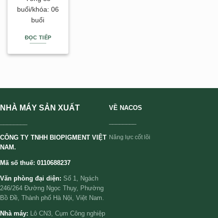
buổi/khóa: 06
buổi
ĐỌC TIẾP
NHÀ MÁY SẢN XUẤT
VỀ NACOS
________
________
CÔNG TY TNHH BIOPIGMENT VIỆT
Năng lực cốt lõi
NAM.
Mã số thuế: 0110688237
Văn phòng đại diện:
Số 1, Ngách
246/264 Đường Ngọc Thụy, Phường
Bồ Đề, Thành phố Hà Nội, Việt Nam.
Nhà máy:
Lô CN3, Cụm Công nghiệp