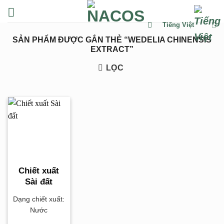
Chuyển
đến
Tiếng Việt
nội
SẢN PHẨM ĐƯỢC GẮN THẺ “WEDELIA CHINENSIS
dung
EXTRACT”
LỌC
Chiết xuất
Sài đất
Dạng chiết xuất:
Nước