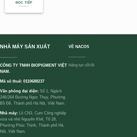
ĐỌC TIẾP
NHÀ MÁY SẢN XUẤT
VỀ NACOS
________
________
CÔNG TY TNHH BIOPIGMENT VIỆT
Năng lực cốt lõi
NAM.
Mã số thuế: 0110688237
Văn phòng đại diện:
Số 1, Ngách
246/264 Đường Ngọc Thụy, Phường
Bồ Đề, Thành phố Hà Nội, Việt Nam.
Nhà máy:
Lô CN3, Cụm Công nghiệp
vừa và nhỏ Nguyên Khê, Tổ 28,
Phường Phúc Thịnh, Thành phố Hà
Nội, Việt Nam.